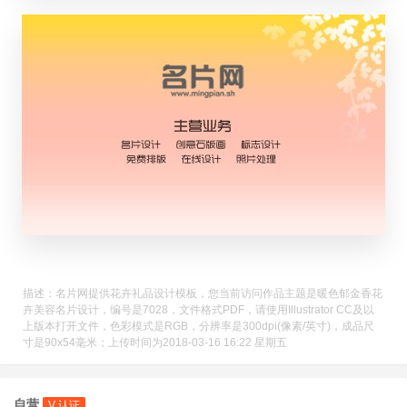
描述：名片网提供花卉礼品设计模板，您当前访问作品主题是暖色郁金香花
卉美容名片设计，编号是7028，文件格式PDF，请使用Illustrator CC及以
上版本打开文件，色彩模式是RGB，分辨率是300dpi(像素/英寸)，成品尺
寸是90x54毫米；上传时间为2018-03-16 16:22 星期五
自营
V 认证