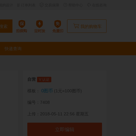
我的设计
订单列表
交易保障
帮助中心
在线咨询
搜索
我的购物车
快递查询
自营
V 认证
0图币
模板：
(1元=100图币)
编号：7408
上传：2018-05-11 22:56 星期五
立即编辑