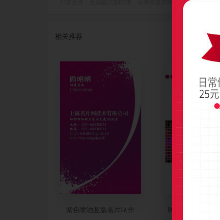
打开文件，色彩模式是RGB，分辨率是300dpi(像素/英寸)，成品尺
相关推荐
紫色喷洒竖版名片制作
时尚紫色马赛克