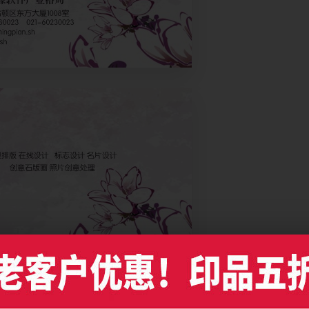
国风艺术名片设计，编号是7408，文件格式PDF，请使用Illustrator CC及