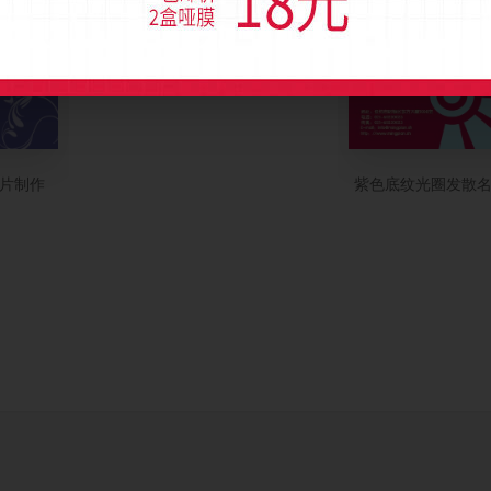
片制作
紫色底纹光圈发散