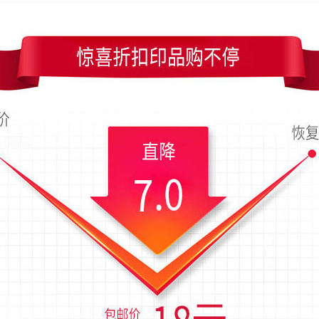
寸是90x54毫米；上传时间为2018-05-11 22:56 星期五
典雅型紫色花朵花卉名片模板
装潢竖版名片制作
清新绿紫色花纹商
批注对话框式紫色商务名片模板