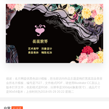
描述：名片网提供黑色设计模板，您当前访问作品主题是绚烂黑底花朵美容
会所名片模板，编号是7527，文件格式PDF，请使用Illustrator CC及以上
版本打开文件，色彩模式是RGB，分辨率是300dpi(像素/英寸)，成品尺寸
是90x54毫米；上传时间为2018-05-29 20:22 星期二
自营
V 认证