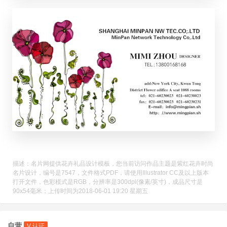
描述：名片网提供花卉礼品设计模板，您当前访问作品主题是紫红花卉时尚
名片设计，编号是7547，文件格式PDF，请使用Illustrator CC及以上版本
打开文件，色彩模式是RGB，分辨率是300dpi(像素/英寸)，成品尺寸是
90x54毫米；上传时间为2018-06-01 19:20 星期五
自营
V 认证