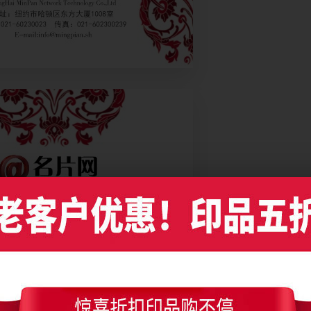
中国风红纹名片制作，编号是7573，文件格式PDF，请使用Illustrator CC