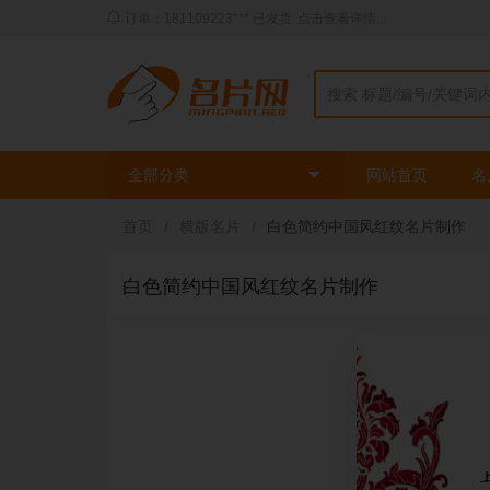
动态：三姐** 刚刚使用了
时尚绿色模板
印刷了
2
盒
全部分类
网站首页
名
首页
/
横版名片
/
白色简约中国风红纹名片制作
白色简约中国风红纹名片制作