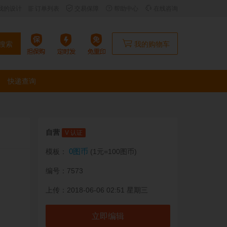
我的设计
订单列表
交易保障
帮助中心
在线咨询
搜索
我的购物车
快递查询
自营
V 认证
0图币
模板：
(1元=100图币)
编号：7573
上传：2018-06-06 02:51 星期三
立即编辑