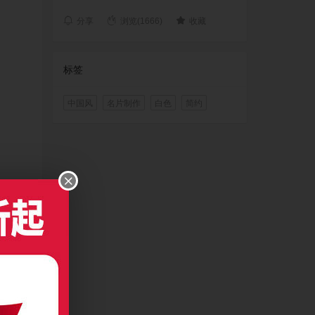
分享
浏览(1666)
收藏
标签
中国风
名片制作
白色
简约
及以上版