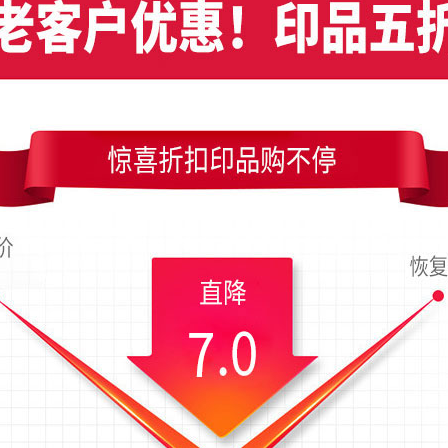
设计竖版名片模板，编号是7704，文件格式PDF，请使用Illustrator CC及
寸是54x90毫米；上传时间为2018-06-25 09:39 星期一