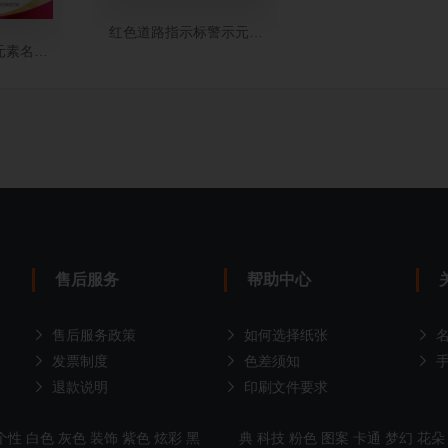
红色道路指示标警示元素名片设计
元素名片设计
售后服务
帮助中心
售后服务政策
如何选择纸张
发票制度
色差须知
退款说明
印刷文件要求
个性
白色
灰色
装饰
紫色
炫彩
黑
典
科技
粉色
图案
卡通
梦幻
花朵