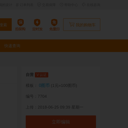
我的设计
订单列表
交易保障
帮助中心
在线咨询
搜索
我的购物车
快递查询
自营
V 认证
0图币
模板：
(1元=100图币)
编号：7704
上传：2018-06-25 09:39 星期一
立即编辑