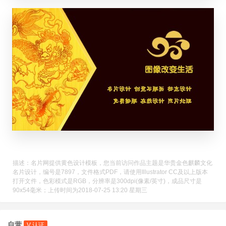
描述：名片网提供黄色设计模板，您当前访问作品主题是华贵金色麒麟文化
名片设计，编号是7897，文件格式PDF，请使用Illustrator CC及以上版本
打开文件，色彩模式是RGB，分辨率是300dpi(像素/英寸)，成品尺寸是
90x54毫米；上传时间为2018-07-25 13:20 星期三
自营
V 认证