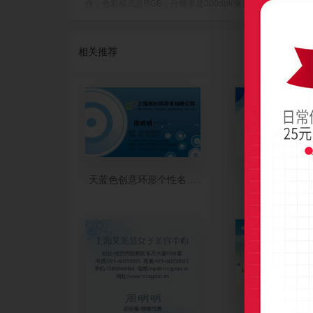
件，色彩模式是RGB，分辨率是300dpi(像素/英寸)，成品尺寸是90
相关推荐
天蓝色创意环形个性名片设计
漫天蓝色圆圈名
清新天蓝都市名