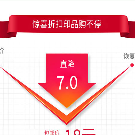
x54毫米；上传时间为2018-08-11 15:29 星期六
片设计
商务气息天蓝色建
天蓝色头像剪影竖版名片设计
片模板