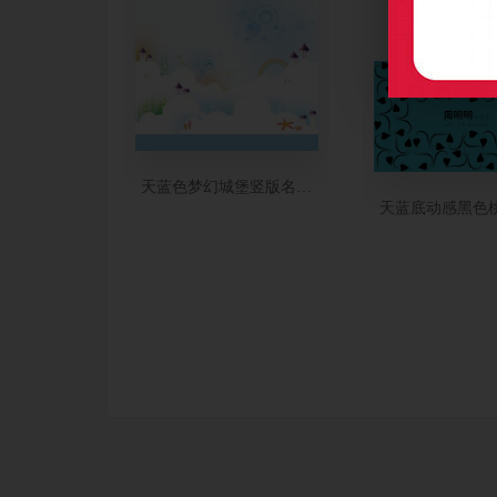
天蓝色梦幻城堡竖版名片设计
天蓝底动感黑色