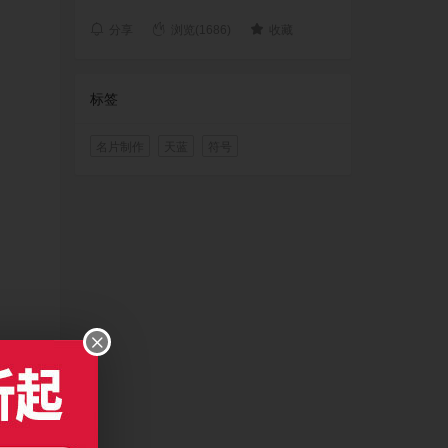
分享
浏览(1686)
收藏
标签
名片制作
天蓝
符号
打开文