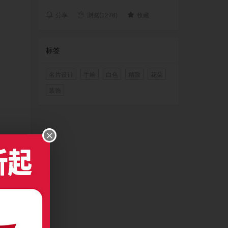
分享
浏览(1278)
收藏
标签
名片设计
手绘
白色
精致
花朵
装饰
以上版本