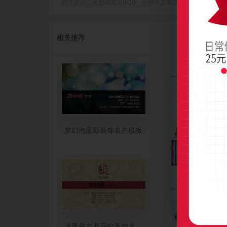
打开文件，色彩模式是RGB，分辨率是300dpi(像素/英寸)，成品尺
相关推荐
梦幻泡蓝彩装饰名片模板
彩色条纹装饰图
浅黄色古典花纹装饰名片制作