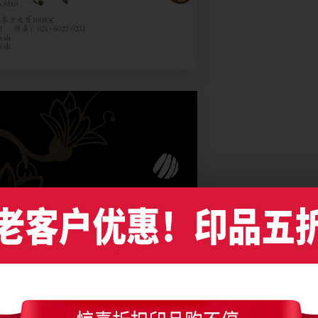
花朵装饰名片设计，编号是8075，文件格式PDF，请使用Illustrator CC及