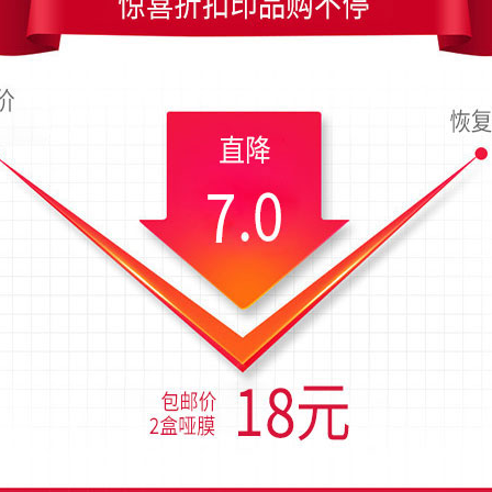
寸是90x54毫米；上传时间为2018-08-20 18:51 星期一
暗红色花卉装饰艺术名片模板
案竖版名片制作
炫彩装饰科技曲线
暖灰色装饰花纹名片制作