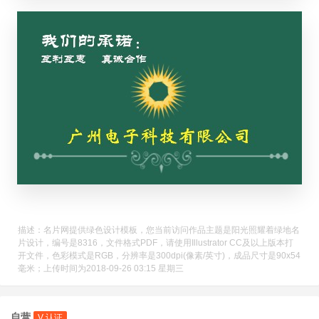
描述：名片网提供绿色设计模板，您当前访问作品主题是阳光照耀着绿地名
片设计，编号是8316，文件格式PDF，请使用Illustrator CC及以上版本打
开文件，色彩模式是RGB，分辨率是300dpi(像素/英寸)，成品尺寸是90x54
毫米；上传时间为2018-09-26 03:15 星期三
自营
V 认证