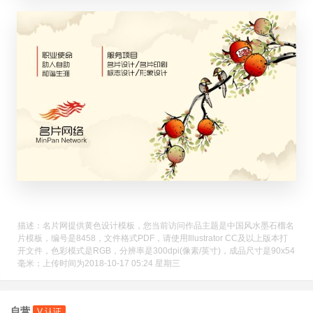
描述：名片网提供黄色设计模板，您当前访问作品主题是中国风水墨石榴名
片模板，编号是8458，文件格式PDF，请使用Illustrator CC及以上版本打
开文件，色彩模式是RGB，分辨率是300dpi(像素/英寸)，成品尺寸是90x54
毫米；上传时间为2018-10-17 05:24 星期三
自营
V 认证