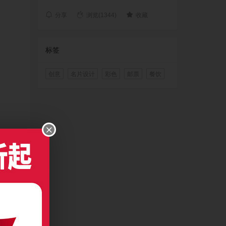
分享
浏览(1344)
收藏
标签
创意
名片设计
彩色
邮票
餐饮
CC及以