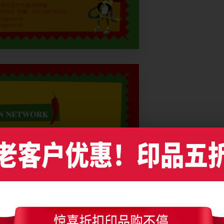
邮票式餐饮旅业名片设计，编号是8571，文件格式PDF，请使用Illustrator 