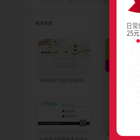
上版本打开文件，色彩模式是RGB，分辨率是300dpi(像素/英寸)，
相关推荐
春风桃花飞简约风旅游名片设计
清新亮丽三色竖
白色简洁型商务名片设计