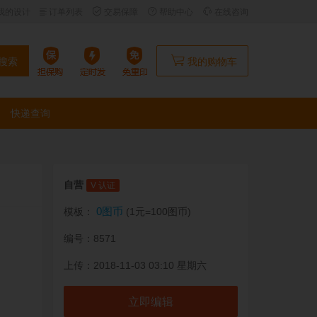
我的设计
订单列表
交易保障
帮助中心
在线咨询
搜索
我的购物车
快递查询
自营
V 认证
0图币
模板：
(1元=100图币)
编号：8571
上传：2018-11-03 03:10 星期六
立即编辑