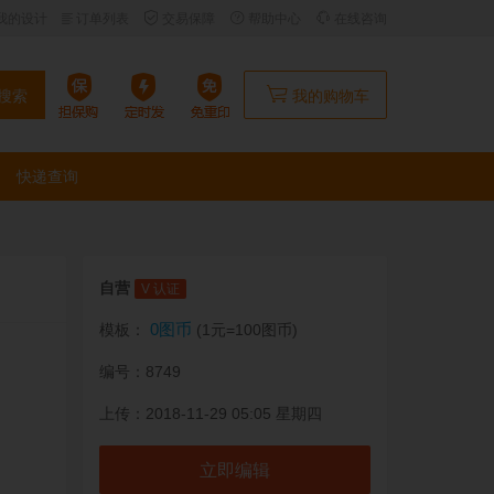
我的设计
订单列表
交易保障
帮助中心
在线咨询
搜索
我的购物车
快递查询
自营
V 认证
0图币
模板：
(1元=100图币)
编号：8749
上传：2018-11-29 05:05 星期四
立即编辑