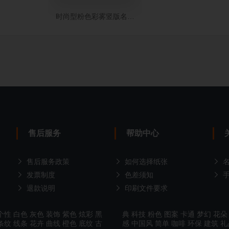
时尚型粉色彩雾竖版名片设计
售后服务
帮助中心
售后服务政策
如何选择纸张
发票制度
色差须知
退款说明
印刷文件要求
个性
白色
灰色
装饰
紫色
炫彩
黑
典
科技
粉色
图案
卡通
梦幻
花朵
条纹
线条
花卉
曲线
橙色
底纹
古
感
中国风
简单
咖啡
环保
建筑
礼