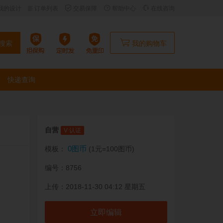
我的设计
订单列表
交易保障
帮助中心
在线咨询
搜索
我的购物车
快递查询
自营
V 认证
0图币
模板：
(1元=100图币)
编号：8756
上传：2018-11-30 04:12 星期五
立即编辑