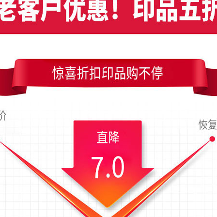
色花朵花卉竖版名片模板，编号是8756，文件格式PDF，请使用Illustrator 
成品尺寸是54x90毫米；上传时间为2018-11-30 04:12 星期五