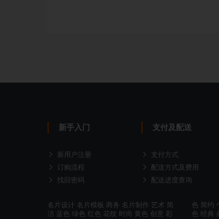
新手入门
支付及配送
新用户注册
支付方式
订购流程
配送方式及费用
找回密码
配送进度查询
名片设计
名片模板
商务
名片制作
艺术
简
色
简约
洁
蓝色
绿色
红色
花纹
时尚
黄色
创意
彩
色
经典