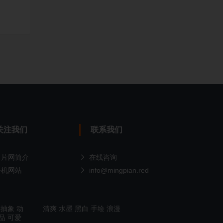
关注我们
联系我们
名片网简介
在线咨询
手机网站
info@mingpian.red
抽象
动
清爽
水墨
黑白
手绘
浪漫
品
可爱