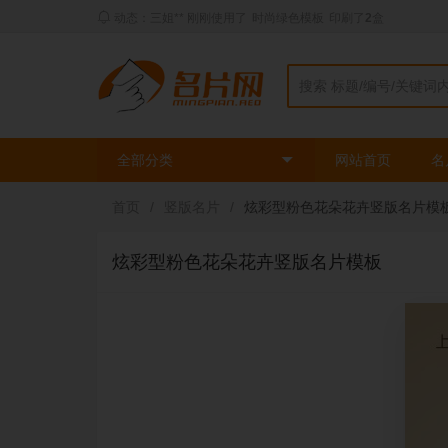
动态：三姐** 刚刚使用了
时尚绿色模板
印刷了
2
盒
全部分类
网站首页
名
首页
/
竖版名片
/
炫彩型粉色花朵花卉竖版名片模
炫彩型粉色花朵花卉竖版名片模板