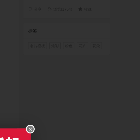
分享
浏览(1754)
收藏
标签
名片模板
炫彩
粉色
花卉
花朵