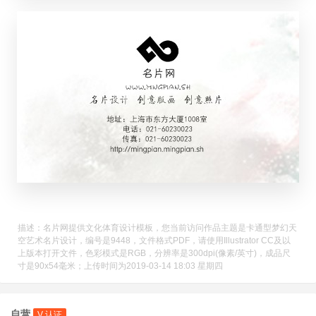
描述：名片网提供文化体育设计模板，您当前访问作品主题是卡通型梦幻天
空艺术名片设计，编号是9448，文件格式PDF，请使用Illustrator CC及以
上版本打开文件，色彩模式是RGB，分辨率是300dpi(像素/英寸)，成品尺
寸是90x54毫米；上传时间为2019-03-14 18:03 星期四
自营
V 认证