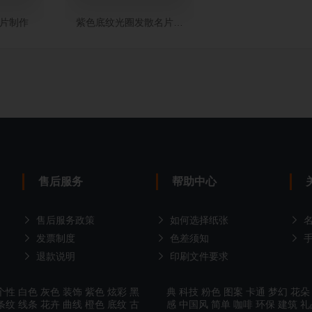
片制作
紫色底纹光圈发散名片制作
售后服务
帮助中心
售后服务政策
如何选择纸张
发票制度
色差须知
退款说明
印刷文件要求
个性
白色
灰色
装饰
紫色
炫彩
黑
典
科技
粉色
图案
卡通
梦幻
花朵
条纹
线条
花卉
曲线
橙色
底纹
古
感
中国风
简单
咖啡
环保
建筑
礼