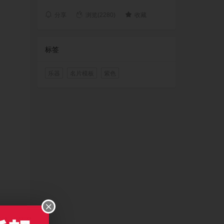
分享
浏览(2280)
收藏
标签
乐器
名片模板
紫色