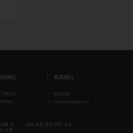
关注我们
联系我们
名片网简介
在线咨询
手机网站
info@mingpian.red
抽象
动
清爽
水墨
黑白
手绘
浪漫
品
可爱