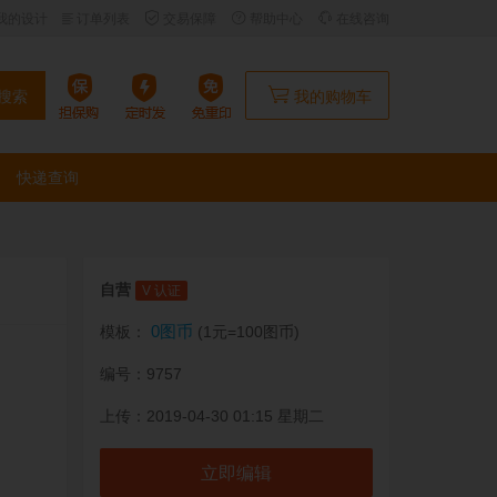
我的设计
订单列表
交易保障
帮助中心
在线咨询
搜索
我的购物车
快递查询
自营
V 认证
0图币
模板：
(1元=100图币)
编号：9757
上传：2019-04-30 01:15 星期二
立即编辑