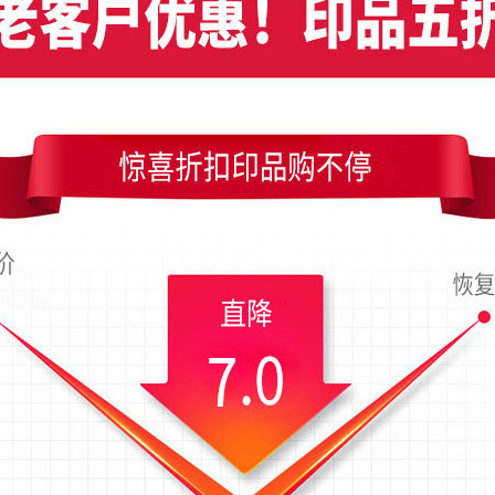
竖版名片模板，编号是9757，文件格式PDF，请使用Illustrator CC及以上
54x90毫米；上传时间为2019-04-30 01:15 星期二