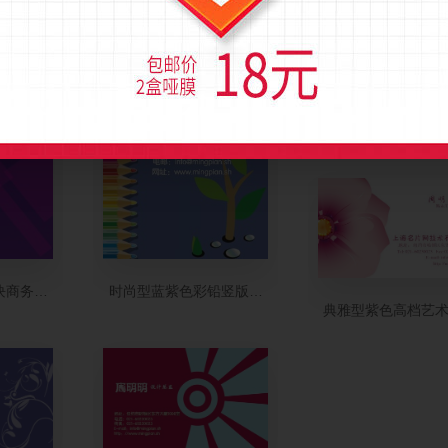
梦幻紫色星光艺术
块商务竖版名片设计
时尚型蓝紫色彩铅竖版名片设计
典雅型紫色高档艺