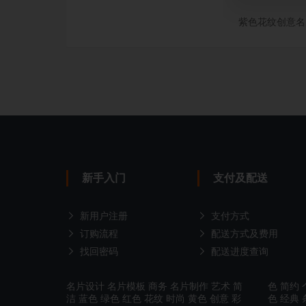
紫色花纹创意名
新手入门
支付及配送
新用户注册
支付方式
订购流程
配送方式及费用
找回密码
配送进度查询
名片设计
名片模板
商务
名片制作
艺术
简
色
简约
洁
蓝色
绿色
红色
花纹
时尚
黄色
创意
彩
色
经典