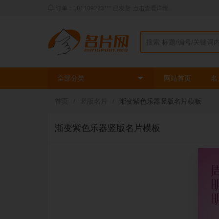
动态：三姐** 刚刚使用了
时尚绿色模板
印刷了
2
盒
全部分类
网站首页
名
首页
/
竖版名片
/
渐变紫色乐器竖版名片模板
渐变紫色乐器竖版名片模板