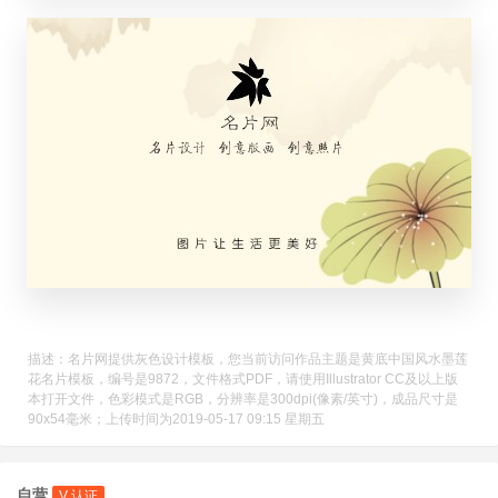
描述：名片网提供灰色设计模板，您当前访问作品主题是黄底中国风水墨莲
花名片模板，编号是9872，文件格式PDF，请使用Illustrator CC及以上版
本打开文件，色彩模式是RGB，分辨率是300dpi(像素/英寸)，成品尺寸是
90x54毫米；上传时间为2019-05-17 09:15 星期五
自营
V 认证