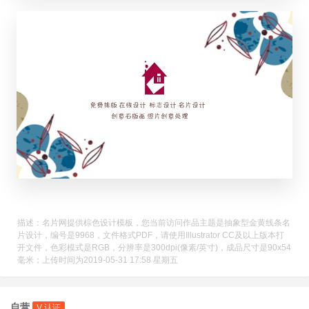
描述：名片网提供棕色设计模板，您当前访问作品主题是抽象型金黄线条名
片设计，编号是9968，文件格式PDF，请使用Illustrator CC及以上版本打
开文件，色彩模式是RGB，分辨率是300dpi(像素/英寸)，成品尺寸是90x54
毫米；上传时间为2019-05-31 17:58 星期五
自营
V 认证