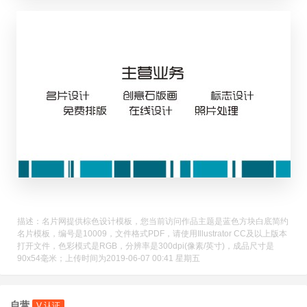
描述：名片网提供棕色设计模板，您当前访问作品主题是蓝色方块白底简约
名片模板，编号是10009，文件格式PDF，请使用Illustrator CC及以上版本
打开文件，色彩模式是RGB，分辨率是300dpi(像素/英寸)，成品尺寸是
90x54毫米；上传时间为2019-06-07 00:41 星期五
自营
V 认证