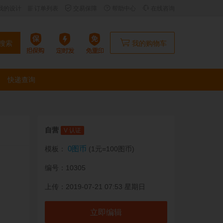
我的设计
订单列表
交易保障
帮助中心
在线咨询
搜索
我的购物车
快递查询
自营
V 认证
0图币
模板：
(1元=100图币)
编号：10305
上传：2019-07-21 07:53 星期日
立即编辑