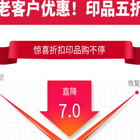
设计竖版名片设计，编号是10305，文件格式PDF，请使用Illustrator CC及
尺寸是54x90毫米；上传时间为2019-07-21 07:53 星期日