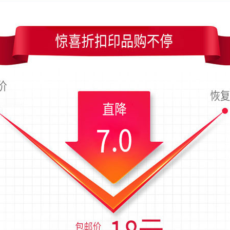
)，成品尺寸是90x54毫米；上传时间为2019-07-24 00:46 星期三
摄影名片设计
抽象彩色图画艺术摄影竖版名片模板
高清摄像头黑色摄
术摄影名片模板