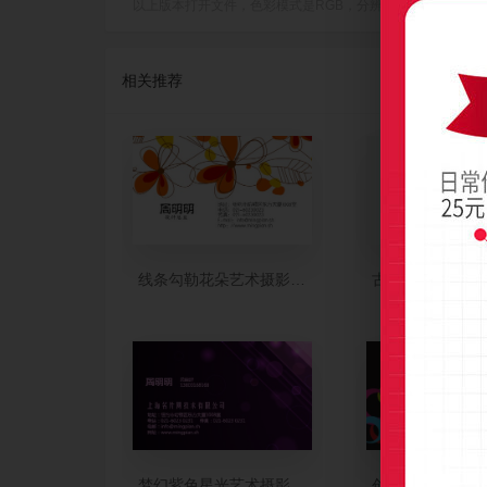
以上版本打开文件，色彩模式是RGB，分辨率是300dpi(像素/英寸
相关推荐
线条勾勒花朵艺术摄影名片设计
古典水墨黑艺术
梦幻紫色星光艺术摄影名片设计
创意黑色彩圈艺