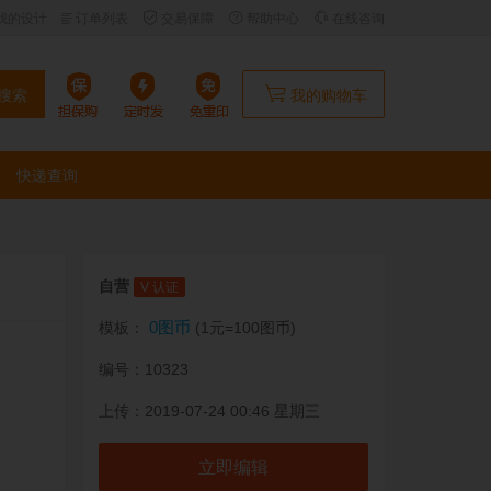
我的设计
订单列表
交易保障
帮助中心
在线咨询
搜索
我的购物车
快递查询
自营
V 认证
0图币
模板：
(1元=100图币)
编号：10323
上传：2019-07-24 00:46 星期三
立即编辑