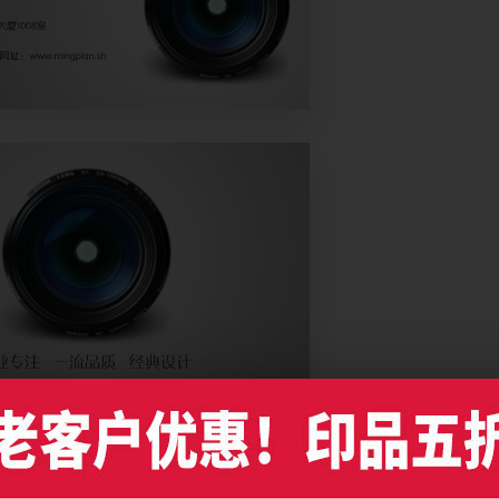
摄像头艺术摄影名片制作，编号是10323，文件格式PDF，请使用Illustrator 