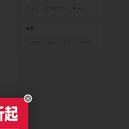
分享
浏览(2323)
收藏
标签
名片制作
摄像头
灰色
艺术摄影
CC及