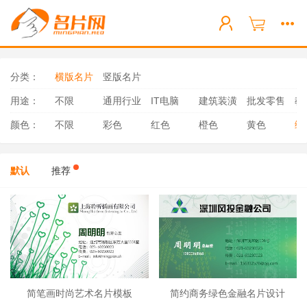
分类：
横版名片
竖版名片
用途：
不限
通用行业
IT电脑
建筑装潢
批发零售
教
颜色：
不限
彩色
红色
橙色
黄色
绿
默认
推荐
简笔画时尚艺术名片模板
简约商务绿色金融名片设计