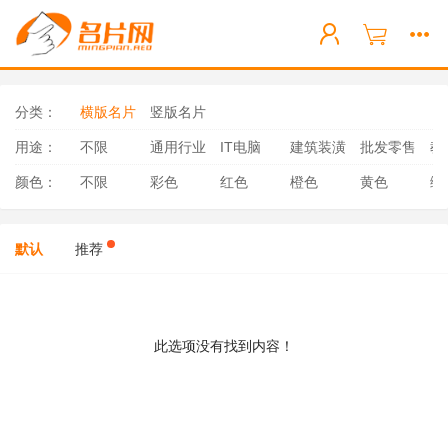
分类：
横版名片
竖版名片
用途：
不限
通用行业
IT电脑
建筑装潢
批发零售
教
颜色：
不限
彩色
红色
橙色
黄色
绿
默认
推荐
此选项没有找到内容！