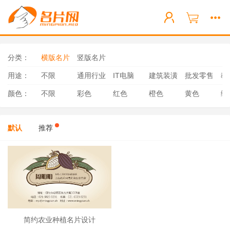
分类：
横版名片
竖版名片
用途：
不限
通用行业
IT电脑
建筑装潢
批发零售
教
颜色：
不限
彩色
红色
橙色
黄色
绿
默认
推荐
简约农业种植名片设计