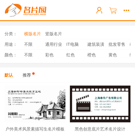
分类：
横版名片
竖版名片
用途：
不限
通用行业
IT电脑
建筑装潢
批发零售
教
颜色：
不限
彩色
红色
橙色
黄色
绿
默认
推荐
户外美术风景素描写生名片模板
黑色创意底片艺术名片设计