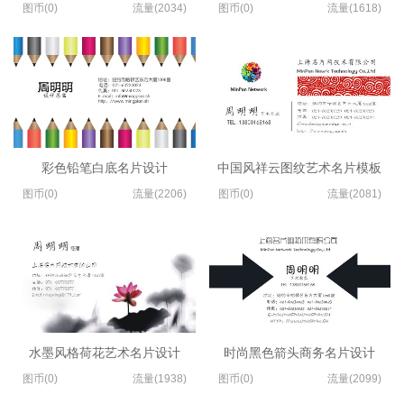
图币(0)
流量(2034)
图币(0)
流量(1618)
彩色铅笔白底名片设计
中国风祥云图纹艺术名片模板
图币(0)
流量(2206)
图币(0)
流量(2081)
水墨风格荷花艺术名片设计
时尚黑色箭头商务名片设计
图币(0)
流量(1938)
图币(0)
流量(2099)