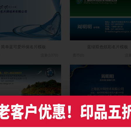
简单蓝可爱环保名片模板
蓝绿双色炫彩名片模板
)
流量(1370)
图币(0)
流量
惬意生活绿色房地产名片设计
高贵蓝色房产名片设计
)
流量(2014)
图币(0)
流量