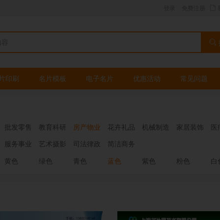
登录
免费注册
片印刷
名片模板
电子名片
优惠活动
常见问题
批发零售
教育科研
房产物业
花卉礼品
机械制造
家居装饰
医
服务事业
艺术摄影
司法律政
简洁商务
黄色
绿色
青色
蓝色
紫色
粉色
白