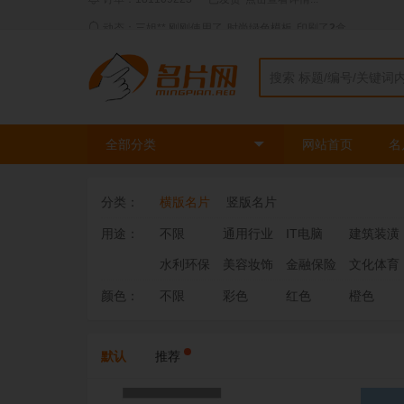
动态：三姐** 刚刚使用了
时尚绿色模板
印刷了
2
盒
全部分类
网站首页
名
分类：
横版名片
竖版名片
用途：
不限
通用行业
IT电脑
建筑装潢
水利环保
美容妆饰
金融保险
文化体育
颜色：
不限
彩色
红色
橙色
默认
推荐