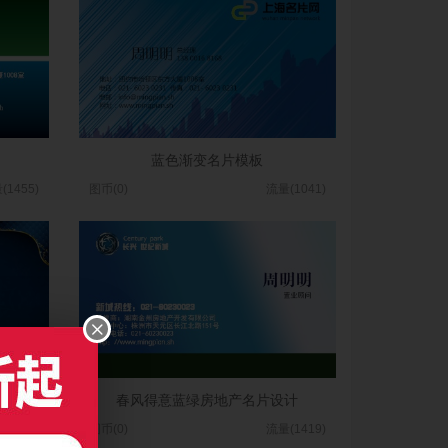
蓝色渐变名片模板
(1455)
图币(0)
流量(1041)
春风得意蓝绿房地产名片设计
(1643)
图币(0)
流量(1419)