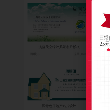
淡蓝天空绿叶风景名片模板
时
图币(0)
流量(1609)
图币(0
深青色房地产名片设计
简