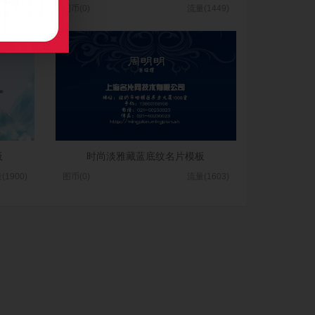
(1221)
图币(0)
流量(1449)
板
时尚淡雅藏蓝底纹名片模板
(1900)
图币(0)
流量(1603)