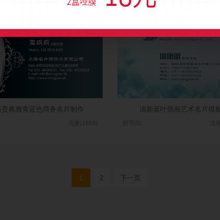
)
流量(1818)
图币(0)
流量
高贵典雅青蓝色商务名片制作
清新蓝叶插画艺术名片模
)
流量(1659)
图币(0)
流量
1
2
下一页