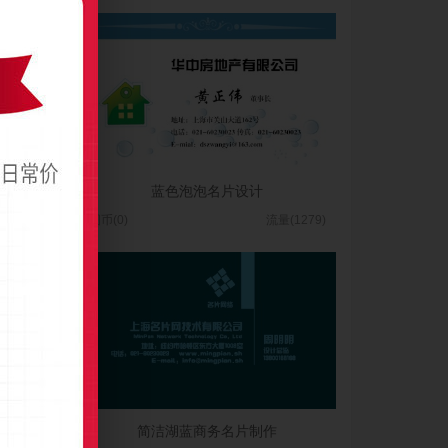
板
蓝色泡泡名片设计
(1529)
图币(0)
流量(1279)
简洁湖蓝商务名片制作