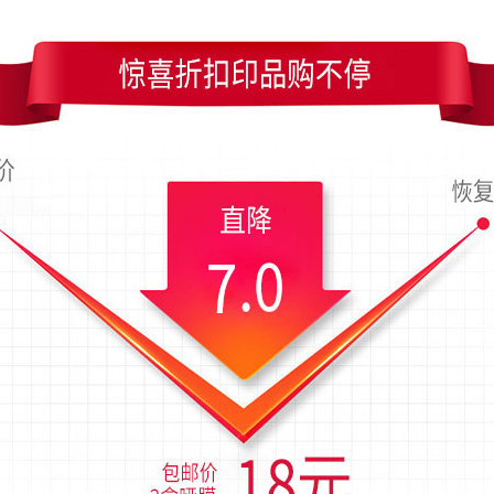
尚个性深蓝色圆圈背景名片设计
淡雅花纹银白色房产名片模
)
流量(1771)
图币(0)
流量
洁大气灰色房产公司名片设计
欧式风格名片设计