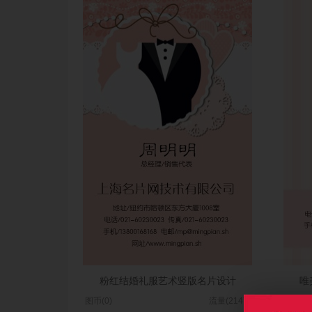
粉红结婚礼服艺术竖版名片设计
唯
图币(0)
流量(2147)
图币(0