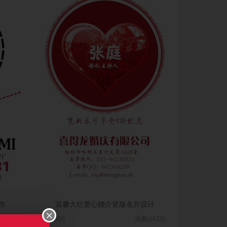
作
温馨大红爱心婚介竖版名片设计
(1782)
图币(0)
流量(1622)