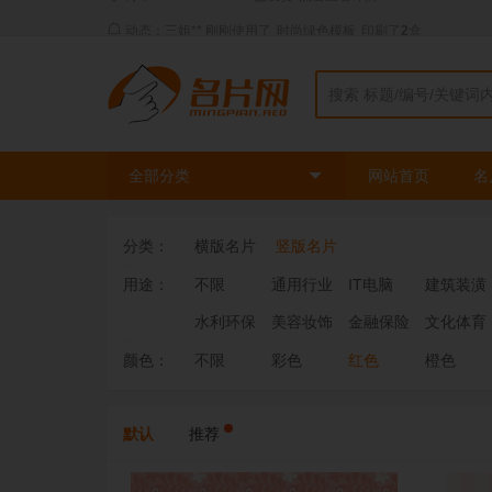
动态：三姐** 刚刚使用了
时尚绿色模板
印刷了
2
盒
全部分类
网站首页
名
分类：
横版名片
竖版名片
用途：
不限
通用行业
IT电脑
建筑装潢
水利环保
美容妆饰
金融保险
文化体育
颜色：
不限
彩色
红色
橙色
默认
推荐