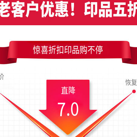
漫温馨玫瑰红婚庆竖版名片模板
简约红色商务竖版名片模