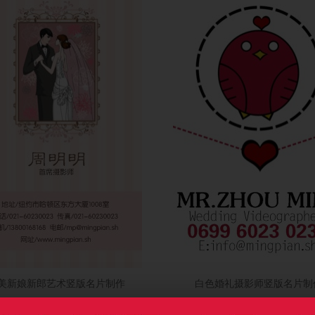
美新娘新郎艺术竖版名片制作
白色婚礼摄影师竖版名片制
)
流量(1548)
图币(0)
流量