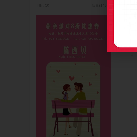
图币(0)
流量(1494)
图币(0