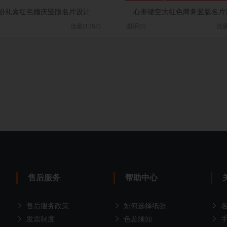
纷礼盒红色婚庆竖版名片设计
心形镂空大红色商务竖版名片
)
流量(1352)
图币(0)
流量
售后服务
帮助中心
售后服务政策
如何选择纸张
发票制度
色差须知