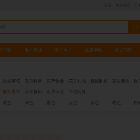
登录
免费注册
片印刷
名片模板
电子名片
优惠活动
常见问题
批发零售
教育科研
房产物业
花卉礼品
机械制造
家居装饰
医
服务事业
艺术摄影
司法律政
简洁商务
黄色
绿色
青色
蓝色
紫色
粉色
白