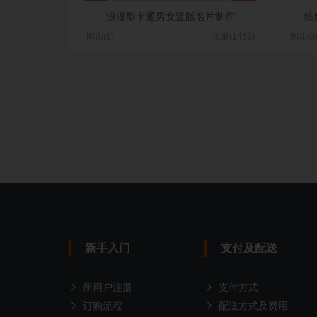
浪漫型卡通男女竖版名片制作
缤
图币(0)
流量(1453)
图币(0
新手入门
支付及配送
新用户注册
支付方式
订购流程
配送方式及费用