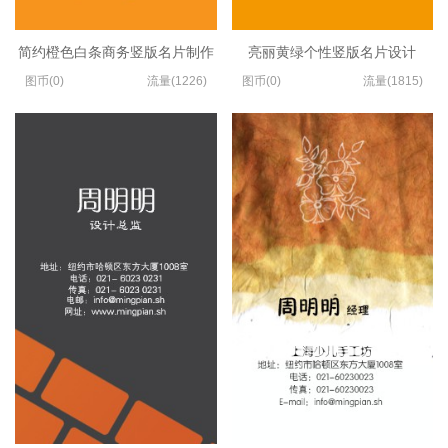
简约橙色白条商务竖版名片制作
亮丽黄绿个性竖版名片设计
图币(0)
流量(1226)
图币(0)
流量(1815)