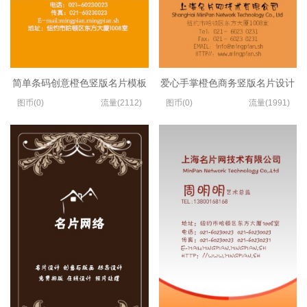
简单条码创意橙色竖版名片模板
爱心手掌橙色商务竖版名片设计
图币(0)
流量(2112)
图币(0)
流量(1991)