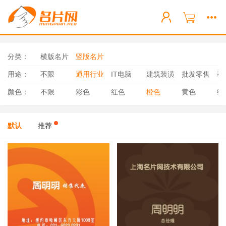
分类：
横版名片
竖版名片
用途：
不限
通用行业
IT电脑
建筑装潢
批发零售
教
颜色：
不限
彩色
红色
橙色
黄色
绿
默认
推荐