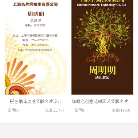
橙色烟花动感竖版名片设计
咖啡色创意花树园艺竖版名片制作
图币(0)
流量(1176)
图币(0)
流量(1963)