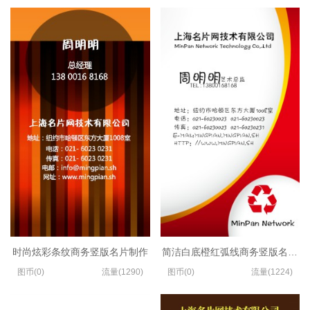
时尚炫彩条纹商务竖版名片制作
简洁白底橙红弧线商务竖版名片设
图币(0)
流量(1290)
图币(0)
流量(1224)