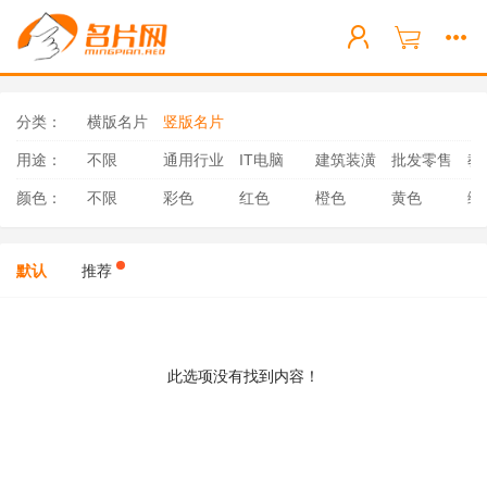
分类：
横版名片
竖版名片
用途：
不限
通用行业
IT电脑
建筑装潢
批发零售
教
颜色：
不限
彩色
红色
橙色
黄色
绿
默认
推荐
此选项没有找到内容！