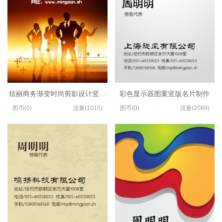
炫丽商务渐变时尚剪影设计竖版名片制作
彩色显示器图案竖版名片制作
图币(0)
流量(1015)
图币(0)
流量(2089)