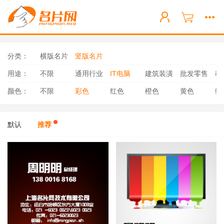
分类：
横版名片
竖版名片
用途：
不限
通用行业
IT电脑
建筑装潢
批发零售
教
颜色：
不限
彩色
红色
橙色
黄色
绿
默认
推荐