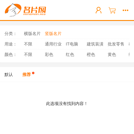
分类：
横版名片
竖版名片
用途：
不限
通用行业
IT电脑
建筑装潢
批发零售
教
颜色：
不限
彩色
红色
橙色
黄色
绿
默认
推荐
此选项没有找到内容！