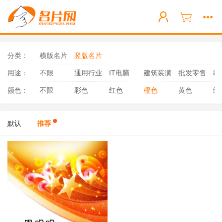
分类：
横版名片
竖版名片
用途：
不限
通用行业
IT电脑
建筑装潢
批发零售
教
颜色：
不限
彩色
红色
橙色
黄色
绿
默认
推荐