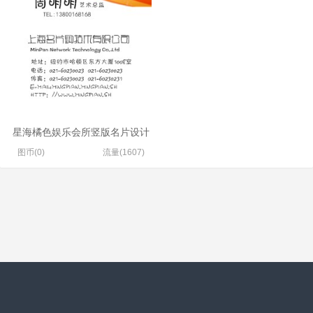
星海橘色娱乐会所竖版名片设计
图币(0)
流量(1607)