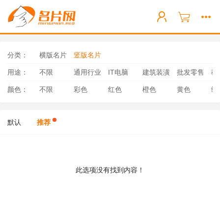
分类：
横版名片
竖版名片
用途：
不限
通用行业
IT电脑
建筑装潢
批发零售
教
颜色：
不限
彩色
红色
橙色
黄色
绿
默认
推荐
此选项没有找到内容！