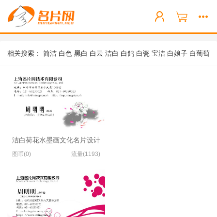
相关搜索：
简洁
白色
黑白
白云
洁白
白鸽
白瓷
宝洁
白娘子
白葡萄
酒
洁白荷花水墨画文化名片设计
图币(0)
流量(1193)