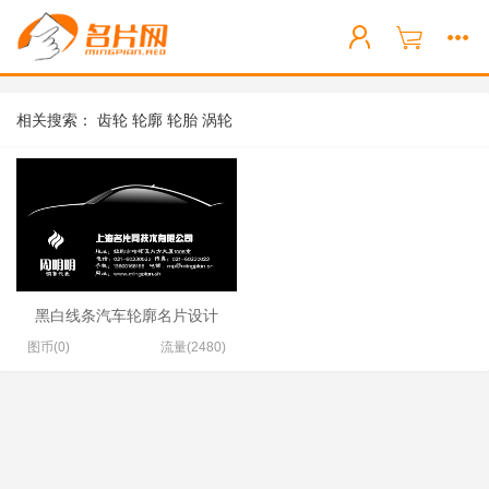
相关搜索：
齿轮
轮廓
轮胎
涡轮
黑白线条汽车轮廓名片设计
图币(0)
流量(2480)