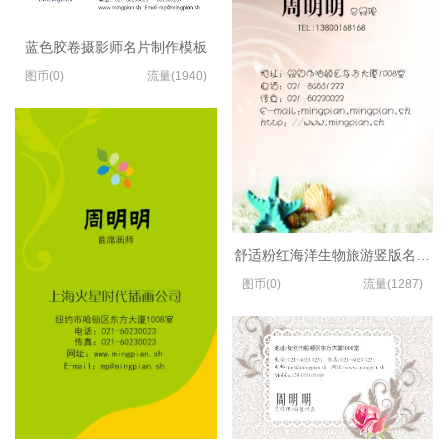
蓝色胶卷摄影师名片制作模板
图币(0)
流量(1940)
舒适粉红海洋生物旅游竖版名片设
图币(0)
流量(1287)