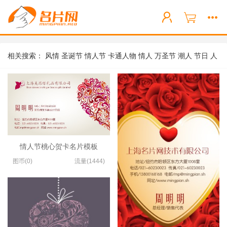
相关搜索：
风情
圣诞节
情人节
卡通人物
情人
万圣节
潮人
节日
人
像
达人
情人节桃心贺卡名片模板
图币(0)
流量(1444)