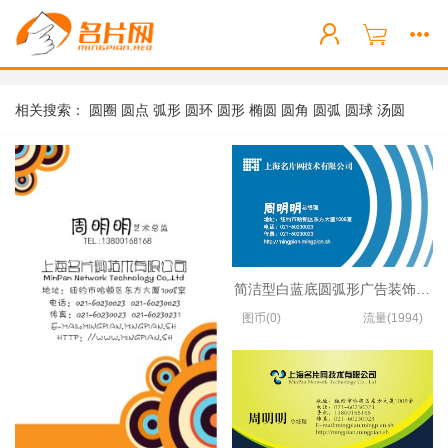
相关搜索：
圆圈
圆点
弧形
圆环
圆形
椭圆
圆角
圆弧
圆球
汤圆
简洁型白蓝底圆弧形广告装饰公司
图币(0)
流量(1994)