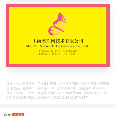
描述：名片网提供通用行业设计模板，您当前访问作品主题是亮黄色芳草萋
萋底纹设计名片制作，编号是4090，文件格式PDF，请使用Illustrator CC
及以上版本打开文件，色彩模式是RGB，分辨率是300dpi(像素/英寸)，成
品尺寸是90x54毫米；上传时间为2016-12-30 20:27 星期五
自营
V 认证