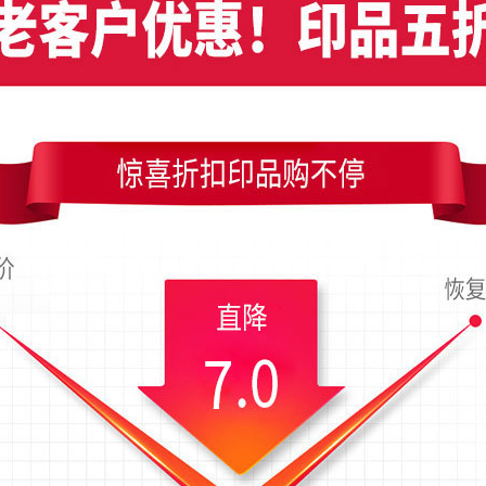
鞋竖版名片制作，编号是6312，文件格式PDF，请使用Illustrator CC及以
是54x90毫米；上传时间为2017-11-28 11:00 星期二