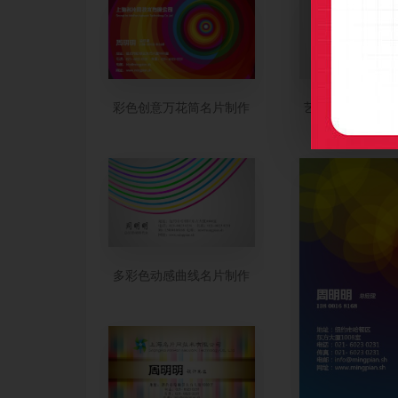
彩色创意万花筒名片制作
艺术风梦幻光影
多彩色动感曲线名片制作