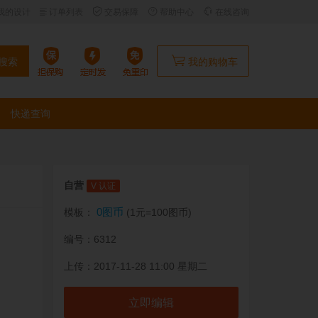
我的设计
订单列表
交易保障
帮助中心
在线咨询
搜索
我的购物车
快递查询
自营
V 认证
0图币
模板：
(1元=100图币)
编号：6312
上传：2017-11-28 11:00 星期二
立即编辑