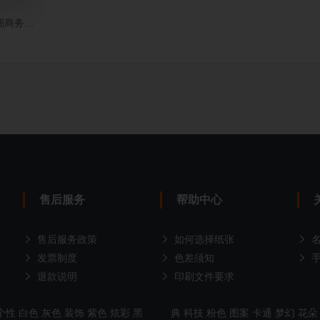
圈商务竖版名片制作
售后服务
帮助中心
售后服务政策
如何选择纸张
发票制度
色差须知
退款说明
印刷文件要求
个性
白色
灰色
装饰
紫色
炫彩
黑
典
科技
粉色
图案
卡通
梦幻
花朵