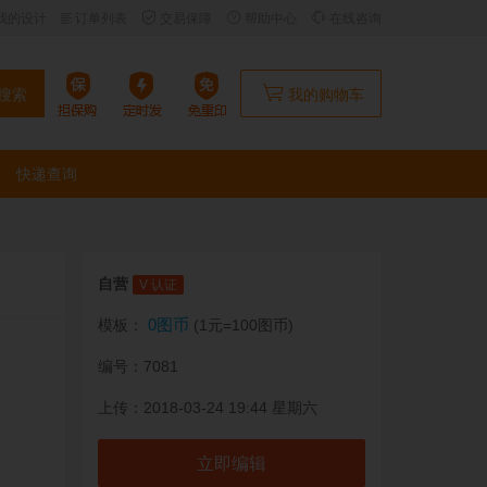
我的设计
订单列表
交易保障
帮助中心
在线咨询
搜索
我的购物车
快递查询
自营
V 认证
0图币
模板：
(1元=100图币)
编号：7081
上传：2018-03-24 19:44 星期六
立即编辑