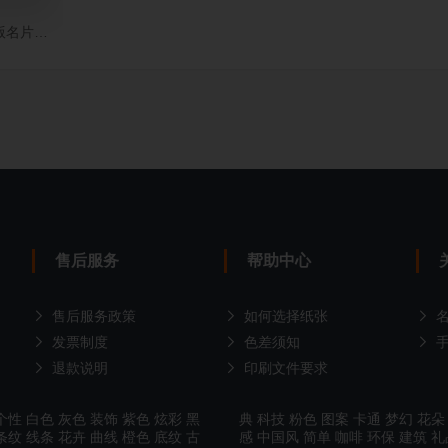
版名片制作
售后服务
帮助中心
售后服务政策
如何选择纸张
发票制度
色差须知
退款说明
印刷文件要求
个性
白色
灰色
装饰
紫色
炫彩
黑
典
科技
粉色
图案
卡通
梦幻
花朵
条纹
线条
花卉
曲线
橙色
底纹
古
感
中国风
简单
咖啡
环保
建筑
礼