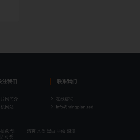
关注我们
联系我们
名片网简介
在线咨询
手机网站
info@mingpian.red
抽象
动
清爽
水墨
黑白
手绘
浪漫
品
可爱