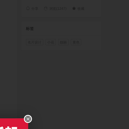
分享
浏览(1247)
收藏
标签
名片设计
小花
靓丽
黄色