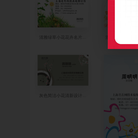
清雅绿草小花花卉名片制作
浪漫粉橘红小花
灰色简洁小花清新设计名片模板