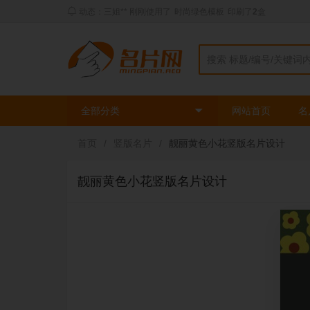
动态：三姐** 刚刚使用了
时尚绿色模板
印刷了
2
盒
全部分类
网站首页
名
首页
/
竖版名片
/
靓丽黄色小花竖版名片设计
靓丽黄色小花竖版名片设计