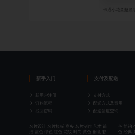
卡通小花童趣竖
新手入门
支付及配送
新用户注册
支付方式
订购流程
配送方式及费用
找回密码
配送进度查询
名片设计
名片模板
商务
名片制作
艺术
简
色
简约
洁
蓝色
绿色
红色
花纹
时尚
黄色
创意
彩
色
经典