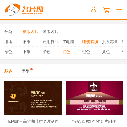
分类：
横版名片
竖版名片
用途：
不限
通用行业
IT电脑
建筑装潢
批发零售
教
颜色：
不限
彩色
红色
橙色
黄色
绿
默认
推荐
光阴故事高雅咖啡厅名片制作
渐变玫瑰红个性名片制作