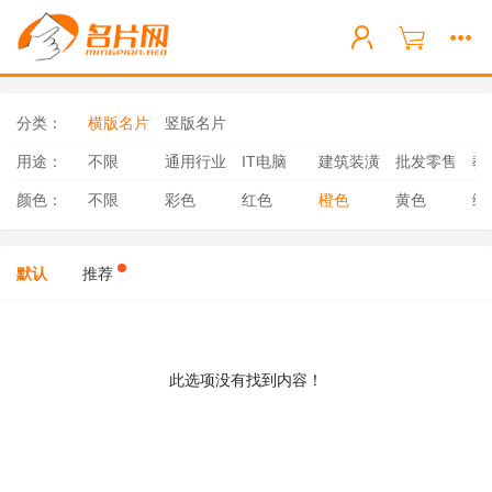
分类：
横版名片
竖版名片
用途：
不限
通用行业
IT电脑
建筑装潢
批发零售
教
颜色：
不限
彩色
红色
橙色
黄色
绿
默认
推荐
此选项没有找到内容！