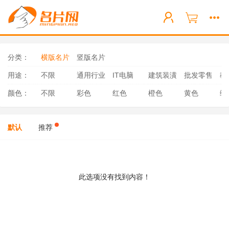
分类：
横版名片
竖版名片
用途：
不限
通用行业
IT电脑
建筑装潢
批发零售
教
颜色：
不限
彩色
红色
橙色
黄色
绿
默认
推荐
此选项没有找到内容！