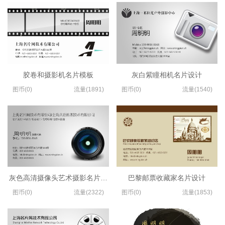
胶卷和摄影机名片模板
灰白紫瞳相机名片设计
图币(0)
流量(1891)
图币(0)
流量(1540)
灰色高清摄像头艺术摄影名片制作
巴黎邮票收藏家名片设计
图币(0)
流量(2322)
图币(0)
流量(1853)