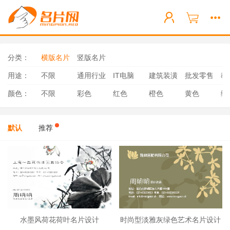
分类：
横版名片
竖版名片
用途：
不限
通用行业
IT电脑
建筑装潢
批发零售
教
颜色：
不限
彩色
红色
橙色
黄色
绿
默认
推荐
水墨风荷花荷叶名片设计
时尚型淡雅灰绿色艺术名片设计