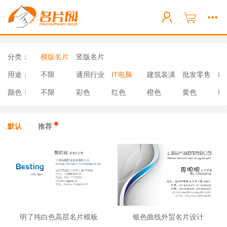
分类：
横版名片
竖版名片
用途：
不限
通用行业
IT电脑
建筑装潢
批发零售
教
颜色：
不限
彩色
红色
橙色
黄色
绿
默认
推荐
明了纯白色高层名片模板
银色曲线外贸名片设计