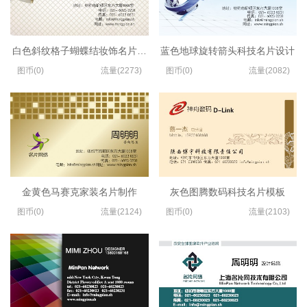
白色斜纹格子蝴蝶结妆饰名片设计
蓝色地球旋转箭头科技名片设计
图币(0)
流量(2273)
图币(0)
流量(2082)
金黄色马赛克家装名片制作
灰色图腾数码科技名片模板
图币(0)
流量(2124)
图币(0)
流量(2103)