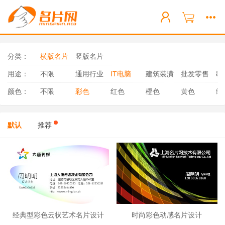
分类：
横版名片
竖版名片
用途：
不限
通用行业
IT电脑
建筑装潢
批发零售
教
颜色：
不限
彩色
红色
橙色
黄色
绿
默认
推荐
经典型彩色云状艺术名片设计
时尚彩色动感名片设计