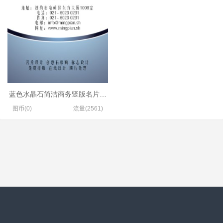
蓝色水晶石简洁商务竖版名片设计
图币(0)
流量(2561)