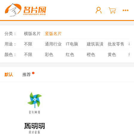
分类：
横版名片
竖版名片
用途：
不限
通用行业
IT电脑
建筑装潢
批发零售
教
颜色：
不限
彩色
红色
橙色
黄色
绿
默认
推荐