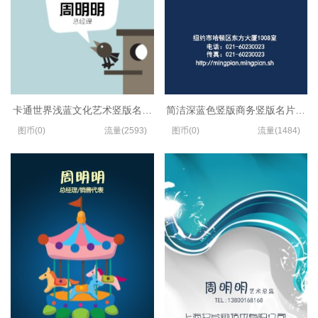
卡通世界浅蓝文化艺术竖版名片设计
简洁深蓝色竖版商务竖版名片制作
图币(0)
流量(2593)
图币(0)
流量(1484)