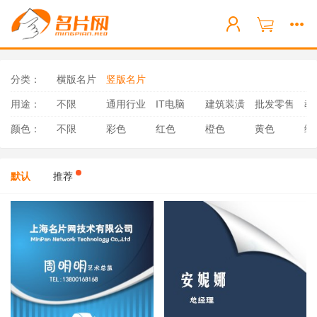
分类：
横版名片
竖版名片
用途：
不限
通用行业
IT电脑
建筑装潢
批发零售
教
颜色：
不限
彩色
红色
橙色
黄色
绿
默认
推荐