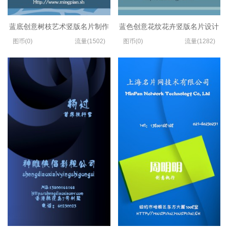
蓝底创意树枝艺术竖版名片制作
蓝色创意花纹花卉竖版名片设计
图币(0)
流量(1502)
图币(0)
流量(1282)