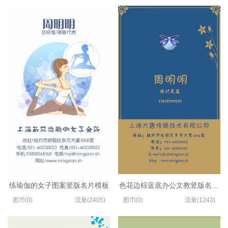
练瑜伽的女子图案竖版名片模板
色花边棕蓝底办公文教竖版名片设
图币(0)
流量(2405)
图币(0)
流量(1243)