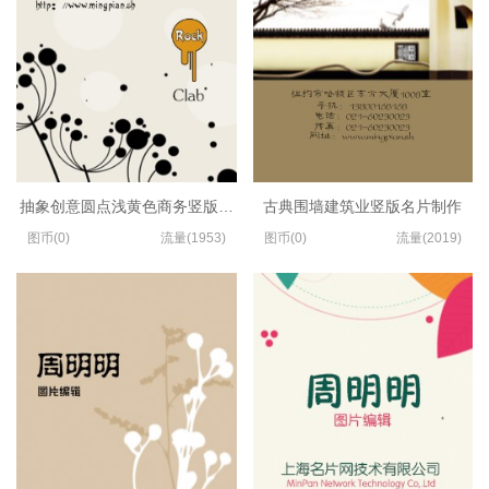
抽象创意圆点浅黄色商务竖版名片设计
古典围墙建筑业竖版名片制作
图币(0)
流量(1953)
图币(0)
流量(2019)