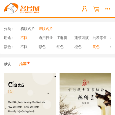
分类：
横版名片
竖版名片
用途：
不限
通用行业
IT电脑
建筑装潢
批发零售
教
颜色：
不限
彩色
红色
橙色
黄色
绿
默认
推荐