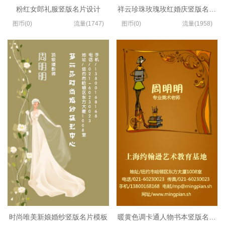
粉红女郎礼服竖版名片设计
祥云珍珠玫瑰玫红婚庆竖版名片设
图币(0)
流量(1747)
图币(0)
流量(1958)
时尚唯美新娘婚纱竖版名片模板
暖黄色调卡通人物书本竖版名片模