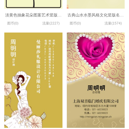
淡黄色抽象花朵图案艺术竖版名片设计
古典山水水墨风格文化竖版名片模
图币(0)
流量(2227)
图币(0)
流量(1574)